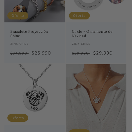
n
Oferta
Oferta
:
Circle - Ornamento de
Brazalete Proyección
Navidad
Shine
Proveedor:
ZINK CHILE
Proveedor:
ZINK CHILE
Precio
Precio
$29.990
Precio
Precio
$25.990
$39.990
$34.990
habitual
de
habitual
de
oferta
oferta
Oferta