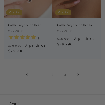
Oferta
Oferta
Collar Proyección Heart
Collar Proyección Huella
Proveedor:
ZINK CHILE
Proveedor:
ZINK CHILE
(
8
)
Precio
Precio
A partir de
$36.990
habitual
$29.990
de
Precio
Precio
A partir de
$36.990
oferta
habitual
$29.990
de
oferta
1
2
3
Ayuda