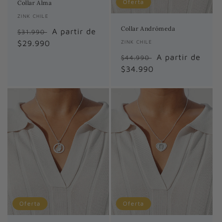
Oferta
Collar Alma
Proveedor:
ZINK CHILE
Collar Andrómeda
Precio
Precio
A partir de
$31.990
Proveedor:
ZINK CHILE
habitual
$29.990
de
oferta
Precio
Precio
A partir de
$44.990
habitual
$34.990
de
oferta
Oferta
Oferta