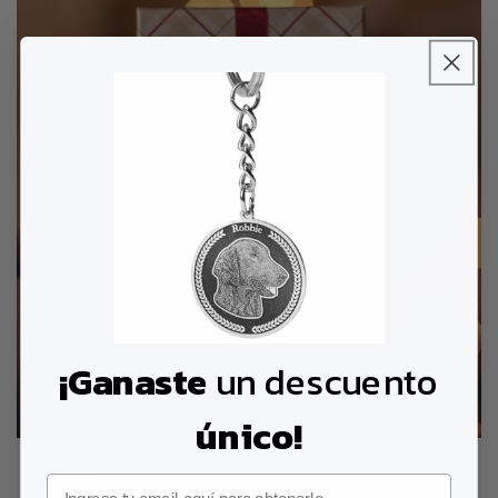
n
:
¡Ganaste
un descuento
único!
Giftcard